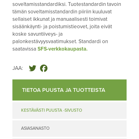
soveltamisstandardiksi. Tuotestandardin tavoin
tämän soveltamisstandardin piiriin kuuluvat
sellaiset ikkunat ja manuaalisesti toimivat
sisäänkäynti- ja poistumistieovet, joita eivät
koske savuntiiveys- ja
palonkestävyysvaatimukset. Standardi on
saatavissa
SFS-verkkokaupasta.
Twitter
Facebook
JAA:
TIETOA PUUSTA JA TUOTTEISTA
KESTÄVÄSTI PUUSTA -SIVUSTO
ASIASANASTO