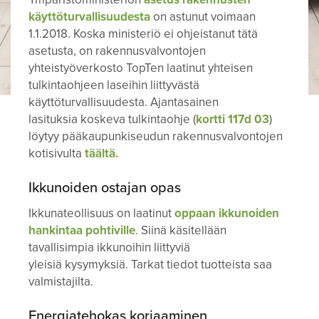
käyttöturvallisuudesta
on astunut voimaan
1.1.2018. Koska ministeriö ei ohjeistanut tätä
asetusta, on rakennusvalvontojen
yhteistyöverkosto TopTen laatinut yhteisen
tulkintaohjeen laseihin liittyvästä
käyttöturvallisuudesta. Ajantasainen
lasituksia koskeva tulkintaohje (
kortti 117d 03
)
löytyy pääkaupunkiseudun rakennusvalvontojen
kotisivulta
täältä.
Ikkunoiden ostajan opas
Ikkunateollisuus on laatinut
oppaan ikkunoiden
hankintaa pohtiville
. Siinä käsitellään
tavallisimpia ikkunoihin liittyviä
yleisiä kysymyksiä. Tarkat tiedot tuotteista saa
valmistajilta.
Energiatehokas korjaaminen