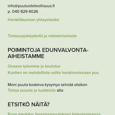
info@puutuoteteollisuus.fi
p. 040 829 4026
Henkilökunnan yhteystiedot
Tietosuojakäytäntö ja rekisteriseloste
POIMINTOJA EDUNVALVONTA-
AIHEISTAMME
Osaava työvoima ja koulutus
Kuntien on mahdollista valita hankinnoissaan puu
Moni puuta koskeva kysymys selviää otsikon
Tietoa puusta ja tuotteista
alta
ETSITKÖ NÄITÄ?
Puun merkitys ilmastonmuutoksen hidastamisessa