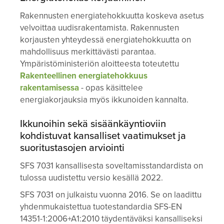
Rakennusten energiatehokkuutta koskeva asetus
velvoittaa uudisrakentamista. Rakennusten
korjausten yhteydessä energiatehokkuutta on
mahdollisuus merkittävästi parantaa.
Ympäristöministeriön aloitteesta toteutettu
Rakenteellinen energiatehokkuus
rakentamisessa
- opas käsittelee
energiakorjauksia myös ikkunoiden kannalta.
Ikkunoihin sekä sisäänkäyntioviin
kohdistuvat kansalliset vaatimukset ja
suoritustasojen arviointi
SFS 7031 kansallisesta soveltamisstandardista on
tulossa uudistettu versio kesällä 2022.
SFS 7031 on julkaistu vuonna 2016. Se on laadittu
yhdenmukaistettua tuotestandardia SFS-EN
14351-1:2006+A1:2010 täydentäväksi kansalliseksi