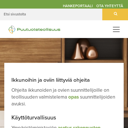
HANKEPORTAALI
OTA YHTEYTTÄ
Avaa
valik
Ikkunoihin ja oviin liittyviä ohjeita
Ohjeita ikkunoiden ja ovien suunnittelijoille on
teollisuuden valmistelema
opas
suunnittelijoiden
avuksi.
Käyttöturvallisuus
Ympäristöministeriön
asetus rakennusten