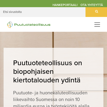
HANKEPORTAALI
OTA YHTEYTTÄ
Avaa
valik
Puutuoteteollisuus on
biopohjaisen
kiertotalouden ydintä
Puutuote- ja huonekaluteollisuuden
liikevaihto Suomessa on noin 10
miljardia euroa ja työntekijöitä alalla