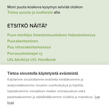
Moni puuta koskeva kysymys selviää otsikon
Tietoa puusta ja tuotteista
alta
ETSITKÖ NÄITÄ?
Puun merkitys ilmastonmuutoksen hidastamisessa
Puurakentaminen
Puu infrarakentamisessa
Porrasvalmistajat ry
LVL-käsikirja LVL Handbook
VIESTINTÄ
Tietoa sivustolla käytetyistä evästeistä
Käytämme sivustollamme evästeitä kerätäksemme ja
Uutiskirjeemme lähetetään noin 12 kertaa vuodessa.
analysoidaksemme sivuston suorituskykyä ja käyttöä,
Voit tilata sen sähköpostiosoitteestamme
tarjotaksemme sosiaalisen median ominaisuuksia sekä
info@puutuoteteollisuus.fi.
parantaaksemme ja räätälöidäksemme sisältöä ja mainoksia.
Lue
Yhteystiedot medialle
lisää
Toimitusjohtaja Matti Mikkola, p. 040 829 4026