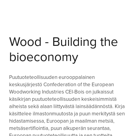
Wood - Building the
bioeconomy
Puutuoteteollisuuden eurooppalainen
keskusjärjestö Confederation of the European
Woodworking Industries CEI-Bois on julkaissut
käsikirjan puutuoteteollisuuden keskeisimmistä
aiheista sekä alaan liittyvästä lainsäädännöstä. Kirja
käsittelee ilmastonmuutosta ja puun merkitystä sen
hidastamisessa, Euroopan ja maailman metsiä,
metsäsertifiointia, puun alkuperän seurantaa,
Euroopan puutuoteteollisuutta ja sen tuotteita,