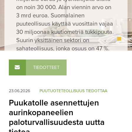
on noin 30 000. Alan viennin arvo on
3 mrd euroa. Suomalainen
puuteollisuus käyttää vuosittain vajaa
30 miljoonaa kuutiometriä tukkipuuta.
Suurin yksittäinen sektori on
1
sahateollisuus, jonka osuus on 47 %.
Toiseksi suurimmat ovat
rakennuspuusepänteollisuus (16 %) ja
TIEDOTTEET
huonekaluteollisuus (15 %).
LUE LISÄÄ
23.06.2026
PUUTUOTETEOLLISUUS TIEDOTTAA
Puukatolle asennettujen
aurinkopaneelien
paloturvallisuudesta uutta