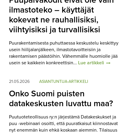
Puupäiväkodit eivät ole vain
ilmastoteko – käyttäjät
kokevat ne rauhallisiksi,
viihtyisiksi ja turvallisiksi
Puurakentamisesta puhuttaessa keskustelu keskittyy
usein hiilijalanjälkeen, ilmastotavoitteisiin ja
rakentamisen päästöihin. Vähemmälle huomiolle jää
usein se kaikkein konkreettisin...
Lue artikkeli
21.05.2026
ASIANTUNTIJA-ARTIKKELI
Onko Suomi puisten
datakeskusten luvattu maa?
Puutuoteteollisuus ry:n järjestämä Datakeskukset ja
puu -webinaari osoitti, että puuratkaisut kiinnostavat
nyt enemmän kuin ehkä koskaan aiemmin. Tilaisuus