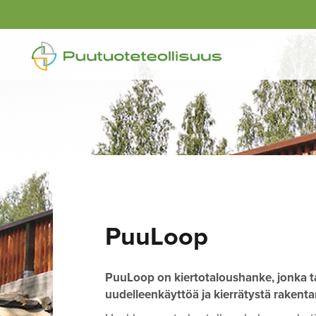
PuuLoop
PuuLoop on kiertotaloushanke, jonka t
uudelleenkäyttöä ja kierrätystä rakent