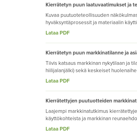
Kierrätetyn puun laatuvaatimukset ja t
Kuvaa puutuoteteollisuuden näkökulmast
hyväksyntäprosessit ja materiaalin käytt
Lataa PDF
Kierrätetyn puun markkinatilanne ja as
Tiivis katsaus markkinan nykytilaan ja til
hiilijalanjälki) sekä keskeiset huolenaihe
Lataa PDF
Kierrätettyjen puutuotteiden markkina
Laajempi markkinatutkimus kierrätettyj
käyttökohteista ja markkinan reunaehdoi
Lataa PDF