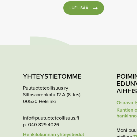
LUE LISÄÄ
YHTEYSTIETOMME
POIMI
EDUN
Puutuoteteollisuus ry
AIHEI
Siltasaarenkatu 12 A (8. krs)
00530 Helsinki
Osaava t
Kuntien o
hankinno
info@puutuoteteollisuus.fi
p. 040 829 4026
Moni puu
Henkilökunnan yhteystiedot
otsikon
T