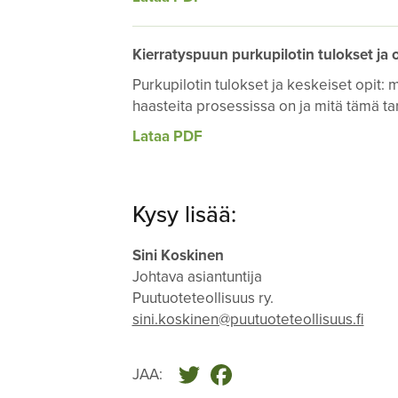
Kierratyspuun purkupilotin tulokset ja o
Purkupilotin tulokset ja keskeiset opit: 
haasteita prosessissa on ja mitä tämä t
Lataa PDF
Kysy lisää:
Sini Koskinen
Johtava asiantuntija
Puutuoteteollisuus ry.
sini.koskinen@puutuoteteollisuus.fi
Twitter
Facebook
JAA: