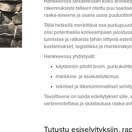
Hankkeessa tarkastellaan koko arvoketju
rakennuksista talteen otettu puu saada
raaka-aineena ja osana uusia puutuotteit
Tällä hetkellä merkittävä osa purkupuust
olisi potentiaalia korkeampaan jalostus
tunnistaa ja ratkaista tähän liittyviä est
kustannukset, logistiikka ja markkinakys
Hankkeessa yhdistyvät:
käytännön pilotit (esim. purkukohte
markkina- ja asiakastutkimus
tekniset ja liiketoiminnalliset selvi
Tavoitteena on luoda edellytykset sille, 
varteenotettava ja skaalautuva raaka-ai
Tutustu esiselvityksiin, rap