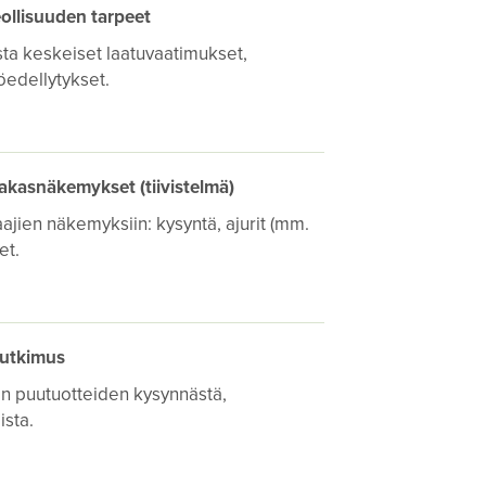
eollisuuden tarpeet
a keskeiset laatuvaatimukset,
öedellytykset.
iakasnäkemykset (tiivistelmä)
aajien näkemyksiin: kysyntä, ajurit (mm.
et.
tutkimus
en puutuotteiden kysynnästä,
sta.