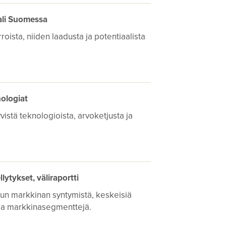
aali Suomessa
oista, niiden laadusta ja potentiaalista
nologiat
vistä teknologioista, arvoketjusta ja
ytykset, väliraportti
puun markkinan syntymistä, keskeisiä
pia markkinasegmenttejä.