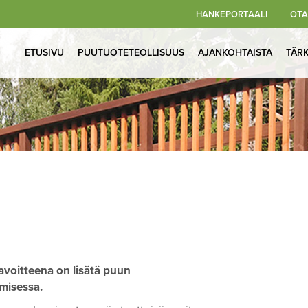
HANKEPORTAALI
OTA
ETUSIVU
PUUTUOTETEOLLISUUS
AJANKOHTAISTA
TÄR
avoitteena on lisätä puun
amisessa.