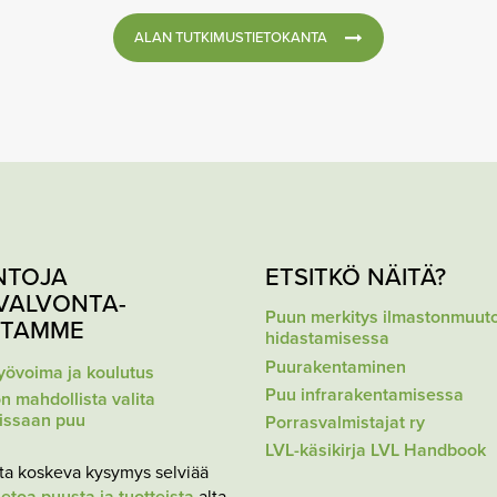
ALAN TUTKIMUSTIETOKANTA
NTOJA
ETSITKÖ NÄITÄ?
VALVONTA-
Puun merkitys ilmastonmuut
STAMME
hidastamisessa
Puurakentaminen
yövoima ja koulutus
Puu infrarakentamisessa
n mahdollista valita
issaan puu
Porrasvalmistajat ry
LVL-käsikirja LVL Handbook
ta koskeva kysymys selviää
ietoa puusta ja tuotteista
alta