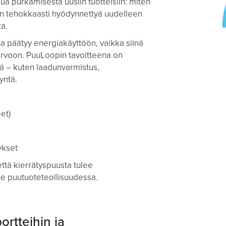
a purkamisesta uusiin tuotteisiin: miten
an tehokkaasti hyödynnettyä uudelleen
a.
a päätyy energiakäyttöön, vaikka siinä
arvoon. PuuLoopin tavoitteena on
eitä – kuten laadunvarmistus,
yntä.
et)
tykset
että kierrätyspuusta tulee
ne puutuoteteollisuudessa.
ortteihin ja