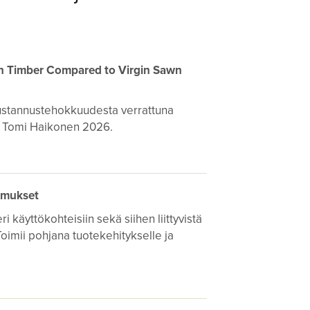
n Timber Compared to Virgin Sawn
ustannustehokkuudesta verrattuna
n. Tomi Haikonen 2026.
timukset
 käyttökohteisiin sekä siihen liittyvistä
 Toimii pohjana tuotekehitykselle ja