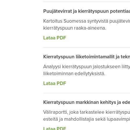
Puujätevirrat ja kierrätyspuun potenti
Kartoitus Suomessa syntyvistä puujätevirr
kierrätyspuun raaka-aineena.
Lataa PDF
Kierratyspuun liiketoimintamallit ja tek
Analyysi kierrätyspuun jalostukseen liitty
liiketoiminnan edellytyksistä.
Lataa PDF
Kierratyspuun markkinan kehitys ja edell
Väliraportti, joka tarkastelee kierrätys
esteitä ja mahdollistajia sekä lupaavim
Lataa PDF