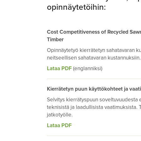
opinnäytetöihin:
Cost Competitiveness of Recycled Saw
Timber
Opinnäytetyö kierrätetyn sahatavaran k
neitseellisen sahatavaran kustannuksii
Lataa PDF
(englanniksi)
Kierrätetyn puun käyttökohteet ja vaa
Selvitys kierrätyspuun soveltuvuudesta eri
teknisistä ja laadullisista vaatimuksista.
jatkotyölle.
Lataa PDF